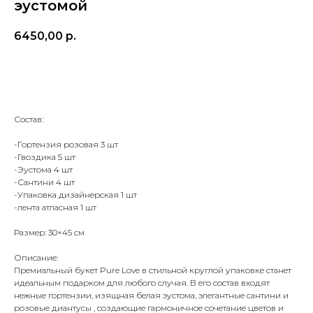
эустомой
6450,00
р.
Купить
Состав:
-Гортензия розовая 3 шт
-Гвоздика 5 шт
-Эустома 4 шт
-Сантини 4 шт
-Упаковка дизайнерская 1 шт
-лента атласная 1 шт
Размер: 30×45 см
Описание:
Премиальный букет Pure Love в стильной круглой упаковке станет
идеальным подарком для любого случая. В его состав входят
нежные гортензии, изящная белая эустома, элегантные сантини и
розовые диантусы , создающие гармоничное сочетание цветов и