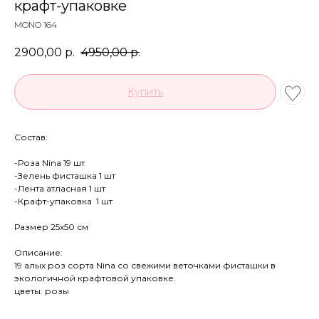
крафт-упаковке
MONO 164
2900,00
р.
4950,00
р.
Купить
Состав:
-Роза Nina 19 шт
-Зелень фисташка 1 шт
-Лента атласная 1 шт
-Крафт-упаковка 1 шт
Размер 25х50 см
Описание:
Каталог
Позвонить
19 алых роз сорта Nina со свежими веточками фисташки в
экологичной крафтовой упаковке.
цветы: розы