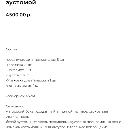
эустомой
4500,00
р.
Купить
Состав:
-роза кустовая пионовидная 5 шт
-Гвоздика 7 шт
-Эвкалипт 1 шт
-Эустома 2шт
-Упаковка дизайнерская 1 шт
-лента атласная 1 шт
Размер: 25×45 см
Описание:
Авторский букет, созданный в нежной палитре, раскрывает
утонченность
белой эустомы, мягкость персиковых кустовых пионовидных роз и
изысканность изящных диантусов. Идеальное воплощение