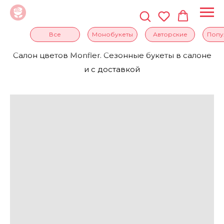
Все
Монобукеты
Авторские
Попу
Салон цветов Monfler. Сезонные букеты в салоне
и с доставкой